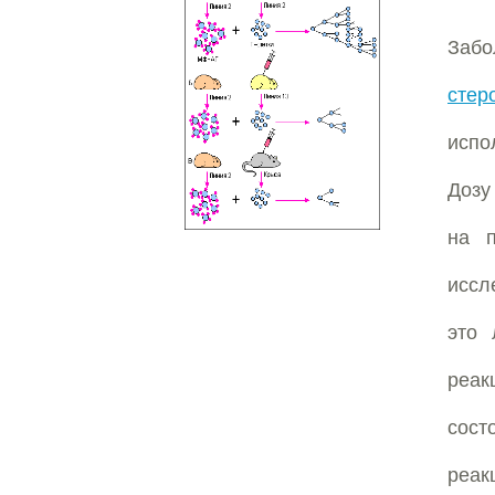
Забо
стер
испо
Дозу
на п
иссл
это 
реак
сост
реак