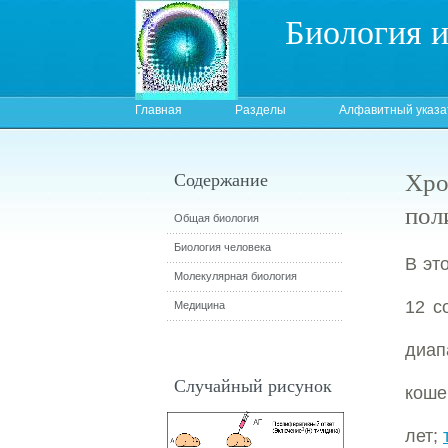
Биология 
Главная
Разделы
Алфавитный указа
Хро
Содержание
пол
Общая биология
Биология человека
В эт
Молекулярная биология
12 с
Медицина
диап
Случайный рисунок
коше
лет;