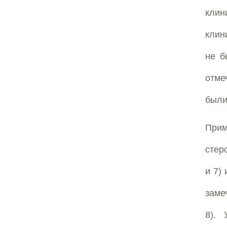
клин
клин
не б
отме
были 
Прим
стер
и 7)
заме
8).