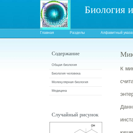
Биология 
Главная
Разделы
Алфавитный указа
Мик
Содержание
Общая биология
К ми
Биология человека
счит
Молекулярная биология
Медицина
энте
Дан
Случайный рисунок
инст
кише