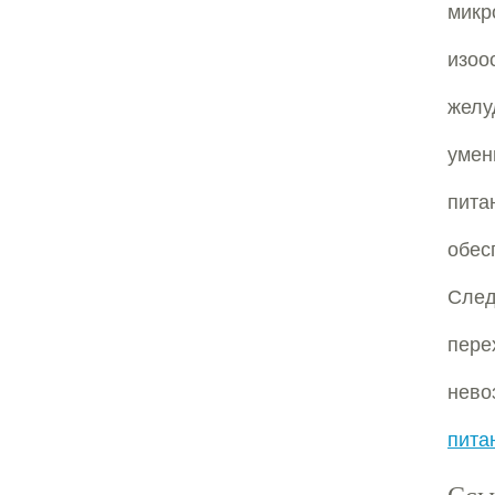
мик
изоо
желу
умен
пита
обе
След
пере
нев
пита