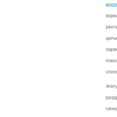
анор
корм
рвот
цель
парв
пока
спос
Жел
раз
гип