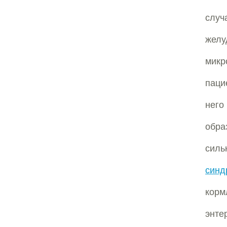
случ
желу
микр
паци
него
обра
сил
синд
корм
энте