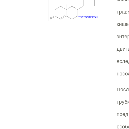
трав
киш
энте
двиг
всл
носо
Посл
труб
пред
особ