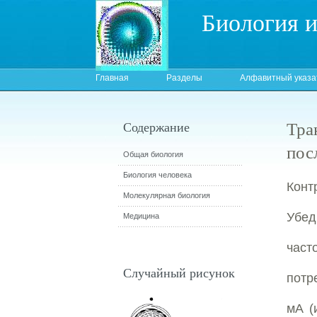
Биология 
Главная
Разделы
Алфавитный указа
Тра
Содержание
пос
Общая биология
Биология человека
Конт
Молекулярная биология
Убед
Медицина
част
Случайный рисунок
потр
мA (