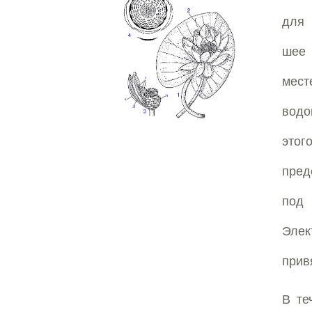
для 
шее 
мес
водо
этог
пред
под
Эле
прив
В те