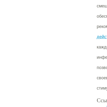
смещ
обес
реко
дейс
кажд
инф
поз
свое
стим
Ссы