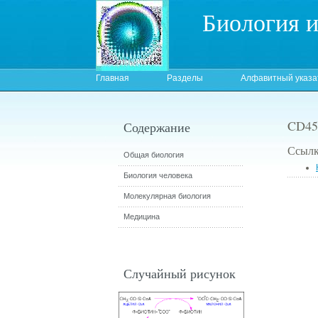
Биология 
Главная
Разделы
Алфавитный указа
CD4
Содержание
Ссылк
Общая биология
Биология человека
Молекулярная биология
Медицина
Случайный рисунок