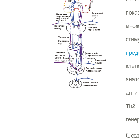
пок
множ
сти
пред
клет
анат
анти
Th2 
гене
Ссы