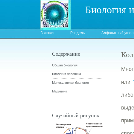
Биология 
Главная
Разделы
Алфавитный указа
Кол
Содержание
Общая биология
Мног
Биология человека
или
Молекулярная биология
Медицина
либо
выде
Случайный рисунок
прим
спос