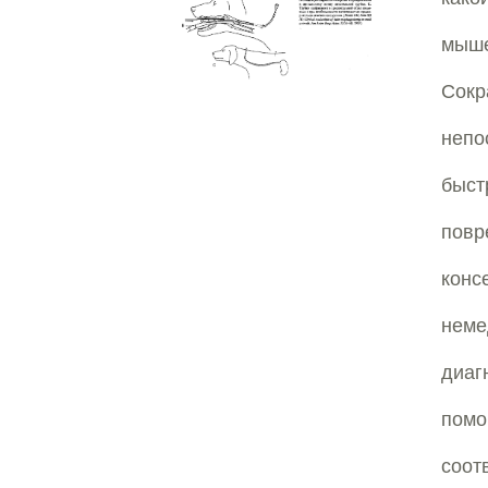
мыше
Сок
непо
быст
повр
кон
неме
диаг
помо
соот