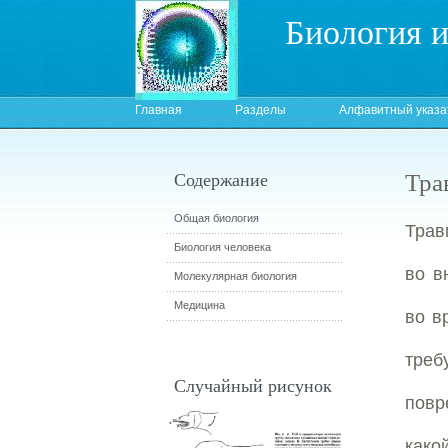
Биология 
Главная
Разделы
Алфавитный указа
Тра
Содержание
Общая биология
Трав
Биология человека
во в
Молекулярная биология
Медицина
во в
тре
Случайный рисунок
повр
како