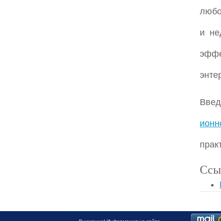
любо
и не
эффе
энте
Вве
ионн
прак
Ссы