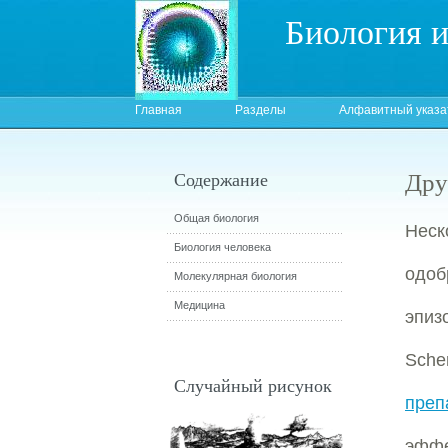
Биология 
Главная
Разделы
Алфавитный указа
Дру
Содержание
Общая биология
Неск
Биология человека
одоб
Молекулярная биология
Медицина
эпиз
Sche
Случайный рисунок
преп
эффе