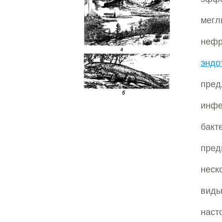
мегл
нефр
эндо
пред
инфе
бак
пред
неск
виды
наст