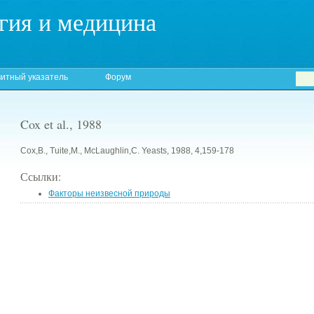
гия и медицина
итный указатель
Форум
Cox et al., 1988
Cox,B., Tuite,M., McLaughlin,C. Yeasts, 1988, 4,159-178
Ссылки:
Факторы неизвесной природы