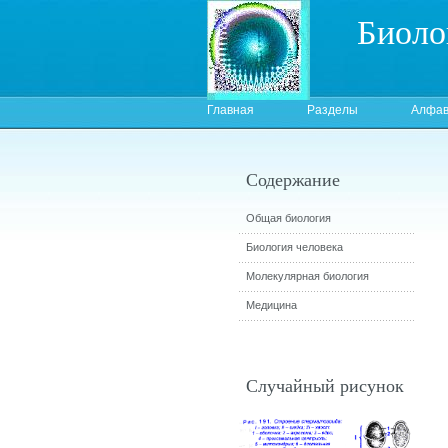
Биоло
Главная
Разделы
Алфав
Содержание
Общая биология
Биология человека
Молекулярная биология
Медицина
Случайный рисунок