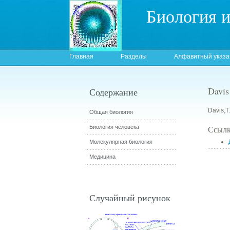
Биология 
Главная
Разделы
Алфавитный указа
Davis 
Содержание
Davis,T.
Общая биология
Биология человека
Ссылк
Молекулярная биология
Медицина
Случайный рисунок