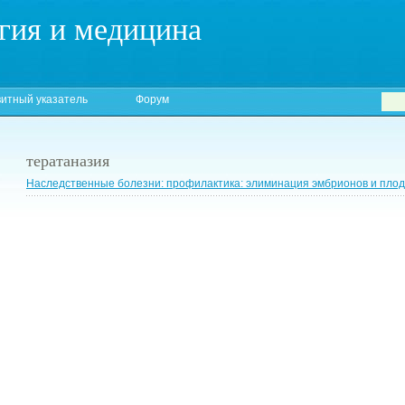
гия и медицина
итный указатель
Форум
тератаназия
Наследственные болезни: профилактика: элиминация эмбрионов и пло