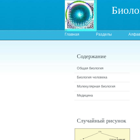
Биоло
Главная
Разделы
Алфав
Содержание
Общая биология
Биология человека
Молекулярная биология
Медицина
Случайный рисунок