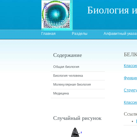
Биология 
Главная
Разделы
Алфавитный указа
БЕЛ
Содержание
Класси
Общая биология
Биология человека
Функци
Молекулярная биология
Структ
Медицина
Класси
Ссылк
Случайный рисунок