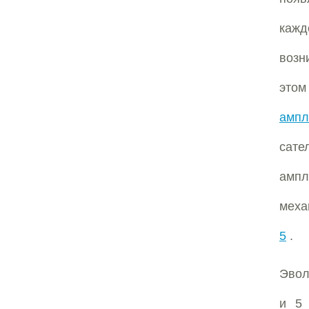
кажд
возн
эт
ампл
сат
ампл
меха
5
.
Эвол
и 5 