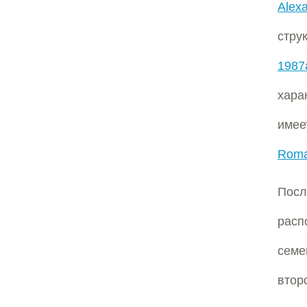
Alexa
стру
1987
хара
имее
Roma
Пос
расп
семе
второ