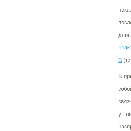
пок
посл
длин
белк
В
(ти
В пр
собо
связ
у ни
расп