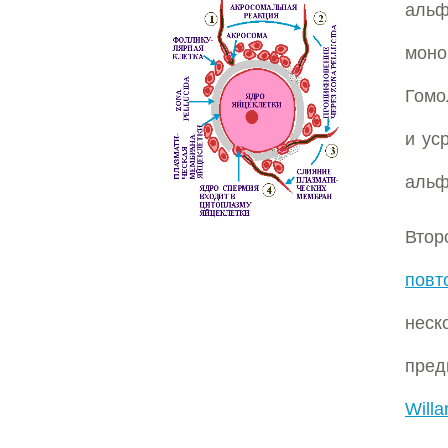
альф
моно
Гомо
и ус
альф
Втор
повт
неск
пред
Will