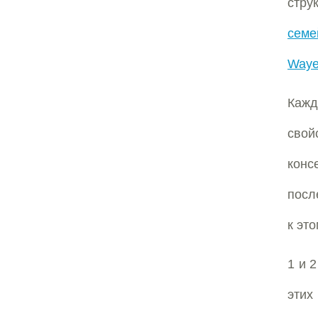
стру
семе
Waye
Каж
свой
конс
посл
к эт
1 и 
этих