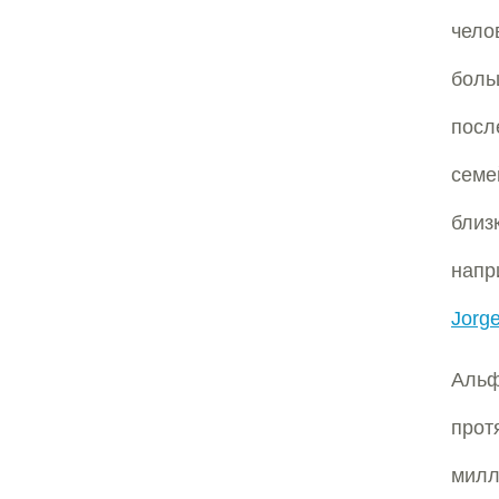
чело
бол
посл
семе
близ
напр
Jorge
Аль
прот
милл