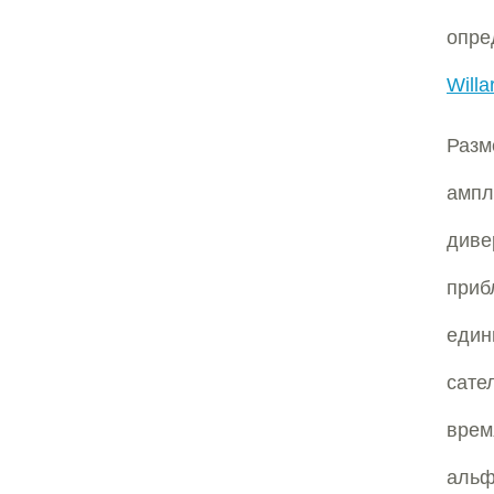
опре
Willa
Разм
ампл
див
приб
един
сате
врем
альф