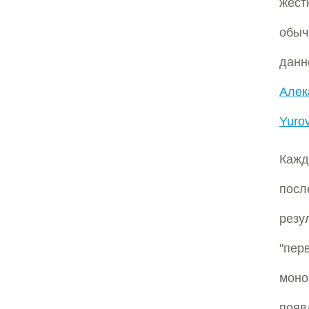
жест
обыч
данн
Алек
Yurov
Каж
посл
резу
"пе
моно
появ