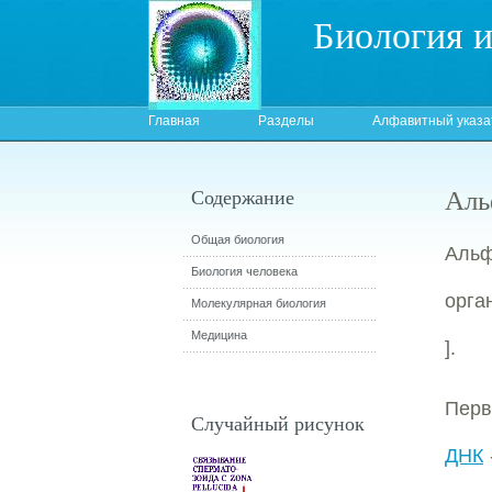
Биология 
Главная
Разделы
Алфавитный указа
Аль
Содержание
Общая биология
Альф
Биология человека
орга
Молекулярная биология
Медицина
].
Перв
Случайный рисунок
ДНК