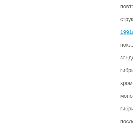
повт
струк
1991
пока
зонд
гиб
хром
моно
гибр
посл