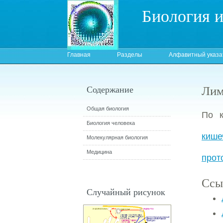
Биология 
Главная
Разделы
Алфавитный указа
Лим
Содержание
Общая биология
По к
Биология человека
кише
Молекулярная биология
Медицина
прот
Ссы
Случайный рисунок