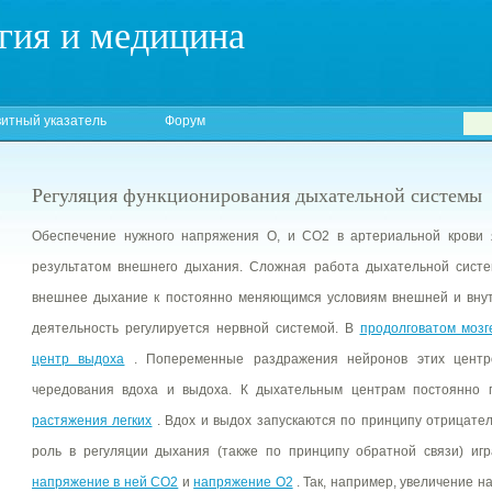
гия и медицина
итный указатель
Форум
Регуляция функционирования дыхательной системы
Обеспечение нужного напряжения О, и СО2 в артериальной крови 
результатом внешнего дыхания. Сложная работа дыхательной систе
внешнее дыхание к постоянно меняющимся условиям внешней и внут
деятельность регулируется нервной системой. В
продолговатом мозг
центр выдоха
. Попеременные раздражения нейронов этих центр
чередования вдоха и выдоха. К дыхательным центрам постоянно
растяжения легких
. Вдох и выдох запускаются по принципу отрицате
роль в регуляции дыхания (также по принципу обратной связи) и
напряжение в ней CO2
и
напряжение O2
. Так, например, увеличение 