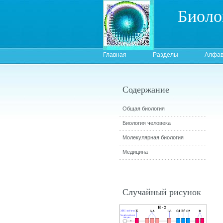
Биоло
Главная
Разделы
Алфав
Содержание
Общая биология
Биология человека
Молекулярная биология
Медицина
Случайный рисунок