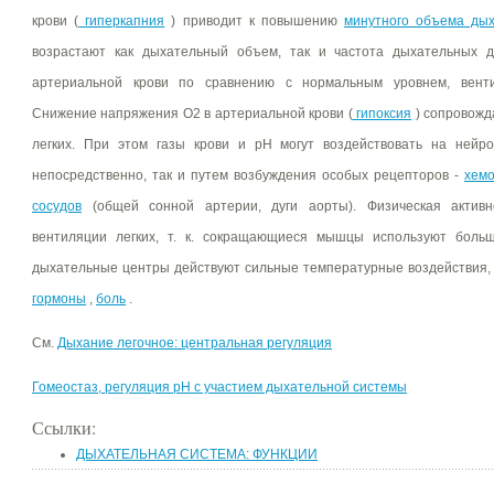
крови (
гиперкапния
) приводит к повышению
минутного объема ды
возрастают как дыхательный объем, так и частота дыхательных 
артериальной крови по сравнению с нормальным уровнем, вентил
Снижение напряжения О2 в артериальной крови (
гипоксия
) сопровожд
легких. При этом газы крови и рН могут воздействовать на ней
непосредственно, так и путем возбуждения особых рецепторов -
хемо
сосудов
(общей сонной артерии, дуги аорты). Физическая активн
вентиляции легких, т. к. сокращающиеся мышцы используют больш
дыхательные центры действуют сильные температурные воздействия
гормоны
,
боль
.
См.
Дыхание легочное: центральная регуляция
Гомеостаз, регуляция рН с участием дыхательной системы
Ссылки:
ДЫХАТЕЛЬНАЯ СИСТЕМА: ФУНКЦИИ