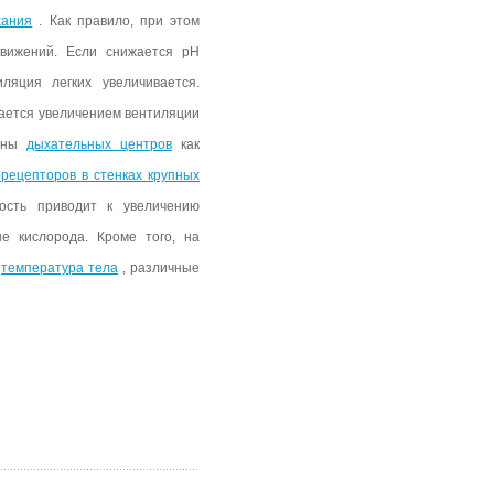
хания
. Как правило, при этом
движений. Если снижается рН
яция легких увеличивается.
ается увеличением вентиляции
роны
дыхательных центров
как
рецепторов в стенках крупных
ость приводит к увеличению
е кислорода. Кроме того, на
,
температура тела
, различные