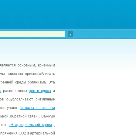
является основным, конечным
мы призвана приспосабливать
ренней среды организма. Эта
е
расположены
центр вдоха
и
ов обусловливают ритмичные
 поступают
сигналы о степени
льной обратной связи . Важную
грают
рН артериальной крови
,
напряжения СО2 в артериальной