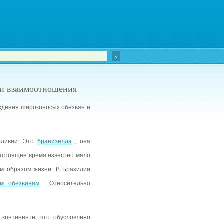
 и взаимоотношения
ждения широконосых обезьян и
ливии. Это
бранизелла
, она
настоящее время известно мало
ым образом жизни. В Бразилии
ым обезьянам
. Относительно
континенте, что обусловлено