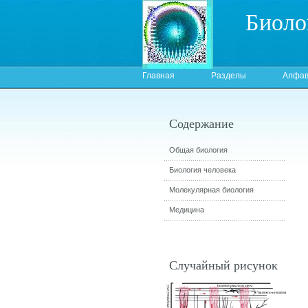
Биоло
Главная
Разделы
Алфав
Содержание
Общая биология
Биология человека
Молекулярная биология
Медицина
Случайный рисунок