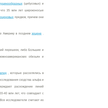
пуцинообразных
(цебусовых) и
 что 35 млн лет широконосые
гоценовых
предков, причем они
ую Америку в позднем
эоцене
.
кий перешеек, либо Большие и
 южноамериканских обезьян и
апид
, которые расселялись в
сследования сходства альфа и
верждают расхождение линий
0-40 млн лет, что совпадает с
 Все исследователи считают их