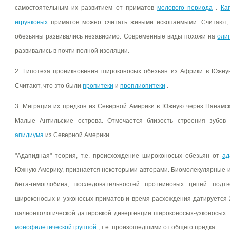
самостоятельным их развитием от приматов
мелового периода
.
Ка
игрунковых
приматов можно считать живыми ископаемыми. Считают,
обезьяны развивались независимо. Современные виды похожи на
оли
развивались в почти полной изоляции.
2. Гипотеза проникновения широконосых обезьян из Африки в Южн
Считают, что это были
пропитеки
и
проплиопитеки
.
3. Миграция их предков из Северной Америки в Южную через Панамс
Малые Антильские острова. Отмечается близость строения зубов
апидиума
из Северной Америки.
"Адапидная" теория, т.е. происхождение широконосых обезьян от
ад
Южную Америку, признается некоторыми авторами. Биомолекулярные и
бета-гемоглобина, последовательностей протеиновых цепей подт
широконосых и узконосых приматов и время расхождения датируется 2
палеонтологической датировкой дивергенции широконосых-узконосых.
монофилетической группой
, т.е. произошедшими от общего предка.