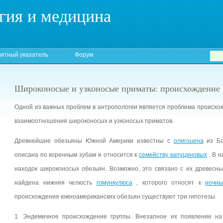
гия и медицина
итный указатель
Форум
Широконосые и узконосые приматы: происхождение
Одной из важных проблем в антропологии является проблема происхо
взаимоотношения широконосых и узконосых приматов.
Древнейшие обезьяны Южной Америки известны с
олигоцена
из Бо
описана по коренным зубам и относится к
семейству капуциновых
. В 
находок широконосых обезьян. Возможно, это связано с их древесн
найдена нижняя челюсть
гомункулюса
, которого относят к
ночн
происхождения южноамериканских обезьян существуют три гипотезы.
1. Эндемичное происхождение группы. Внезапное их появление на 