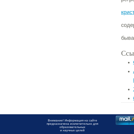
крис
сод
быва
Ссы
Внимание! Информация на сайте
предназначена исключительно для
образовательных
и научных целей