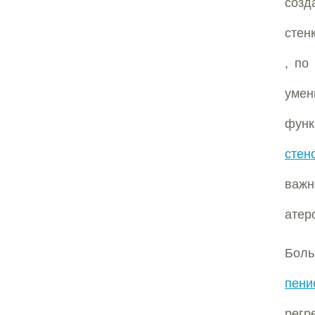
созд
стен
, по
уме
фун
стен
важн
атер
Бол
пени
регр