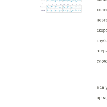
хол
неэт
скор
глу
этер
слоях
Все 
пред