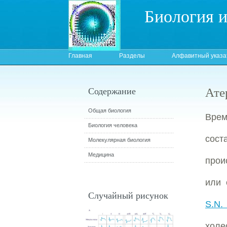
Биология 
Главная
Разделы
Алфавитный указа
Ате
Содержание
Общая биология
Врем
Биология человека
сост
Молекулярная биология
Медицина
прои
или 
Случайный рисунок
S.N.
холе