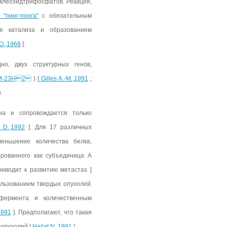
уклеозидтрифосфатов. Реакция,
 "пинг-понга"
с обязательным
е катализа и образованием
O.,1968
].
о, двух структурных генов,
M-23H2
) [
Gilles A.-M.,1991
;
.
на и сопровождается только
D.,1992
]. Для 17 различных
еньшение количества белка,
рованного как субъединица A
риводит к развитию метастаз [
льзованием твердых опухолей
 фермента и количественным
1991
]. Предполагают, что такая
опухолей [
Hailat N.,1991
].