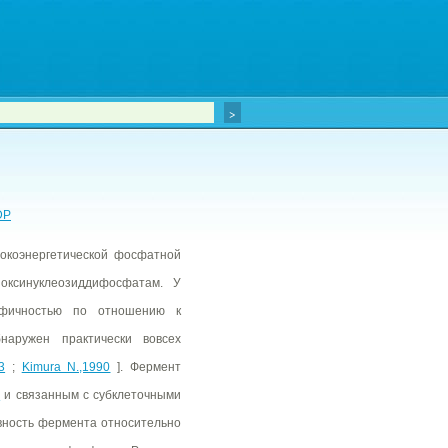
DP
сокоэнергетической фосфатной
оксинуклеозиддифосфатам. У
ифичностью по отношению к
аружен практически вовсех
3
;
Kimura N.,1990
]. Фермент
и
и связанным с субклеточными
ивность фермента относительно