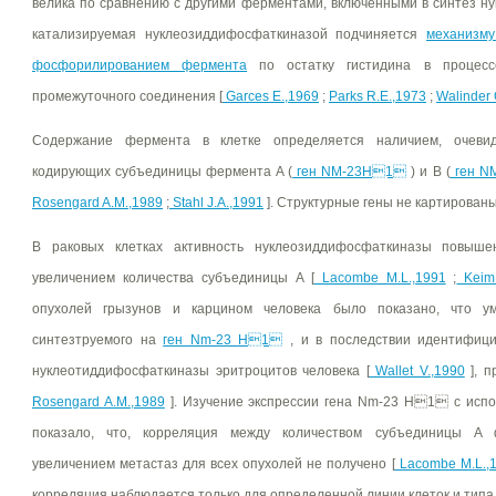
велика по сравнению с другими ферментами, включенными в синтез н
катализируемая нуклеозиддифосфаткиназой подчиняется
механизму
фосфорилированием фермента
по остатку гистидина в процесс
промежуточного соединения [
Garces E.,1969
;
Parks R.E.,1973
;
Walinder 
Содержание фермента в клетке определяется наличием, очевидн
кодирующих субъединицы фермента A (
ген NM-23H1
) и B (
ген N
Rosengard A.M.,1989
;
Stahl J.A.,1991
]. Структурные гены не картированы
В раковых клетках активность нуклеозиддифосфаткиназы повыше
увеличением количества субъединицы A [
Lacombe M.L.,1991
;
Keim 
опухолей грызунов и карцином человека было показано, что ум
синтезтруемого на
ген Nm-23 H1
, и в последствии идентифици
нуклеотиддифосфаткиназы эритроцитов человека [
Wallet V.,1990
], п
Rosengard A.M.,1989
]. Изучение экспрессии гена Nm-23 H1 с испо
показало, что, корреляция между количеством субъединицы A
увеличением метастаз для всех опухолей не получено [
Lacombe M.L.,
корреляция наблюдается только для определенной линии клеток и типа 