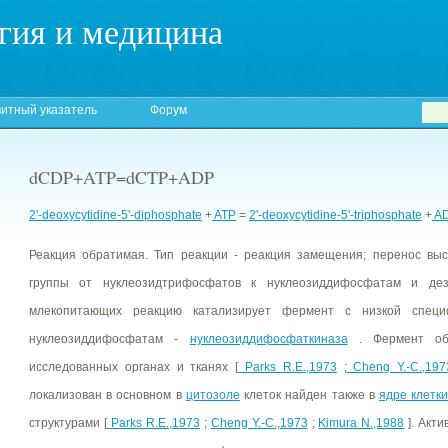
гия и медицина
итный указатель
Форум
dCDP+ATP=dCTP+ADP
2'-deoxycytidine-5'-diphosphate
+
ATP
=
2'-deoxycytidine-5'-triphosphate
+
A
Реакция обратимая. Тип реакции - реакция замещения; перенос вы
группы от нуклеозидтрифосфатов к нуклеозиддифосфатам и дез
млекопитающих реакцию катализирует фермент с низкой спец
нуклеозиддифосфатам -
нуклеозиддифосфаткиназа
. Фермент обн
исследованных органах и тканях [
Parks R.E.,1973
;
Cheng Y.-C.,197
локализован в основном в
цитозоле
клеток найден также в
ядре клетк
структурами [
Parks R.E.,1973
;
Cheng Y.-C.,1973
;
Kimura N.,1988
]. Акт