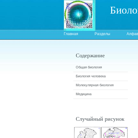
Биоло
Главная
Разделы
Алфав
Содержание
Общая биология
Биология человека
Молекулярная биология
Медицина
Случайный рисунок