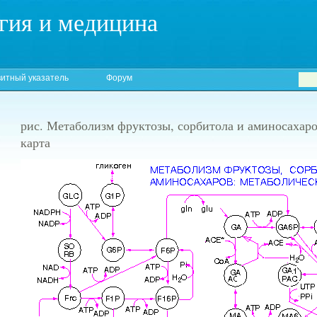
гия и медицина
итный указатель
Форум
рис. Метаболизм фруктозы, сорбитола и аминосахаро
карта