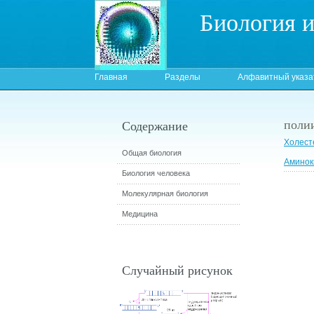
Биология 
Главная
Разделы
Алфавитный указа
поли
Содержание
Холест
Общая биология
Аминок
Биология человека
Молекулярная биология
Медицина
Случайный рисунок