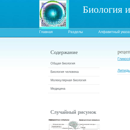
Биология 
Главная
Разделы
Алфавитный указа
реце
Содержание
Гликос
Общая биология
Липиды
Биология человека
Молекулярная биология
Медицина
Случайный рисунок