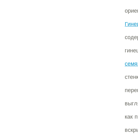
орие
Гине
сод
гине
семя
стен
пере
выгл
как 
вскр