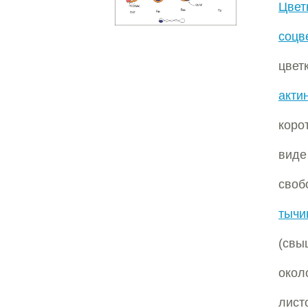
Цвет
соцв
цве
акти
коро
виде
своб
тычи
(св
окол
лист