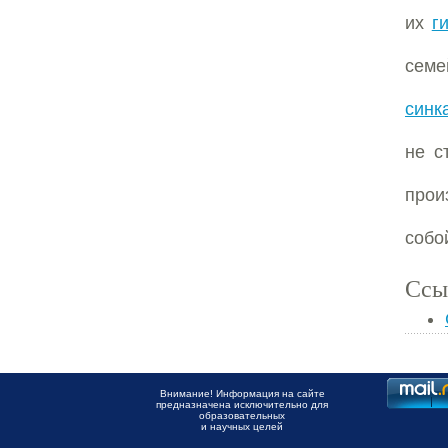
их
г
семе
синк
не с
прои
собо
Ссы
Внимание! Информация на сайте
предназначена исключительно для
образовательных
и научных целей