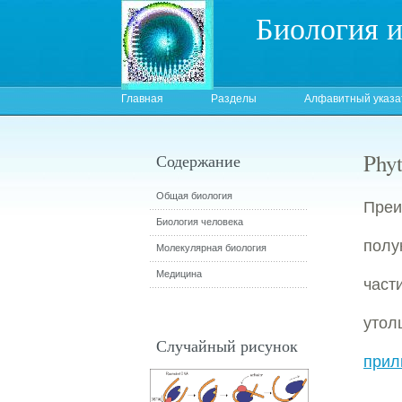
Биология 
Главная
Разделы
Алфавитный указа
Phy
Содержание
Общая биология
Пре
Биология человека
полу
Молекулярная биология
Медицина
част
уто
Случайный рисунок
прил