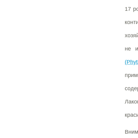
17 р
конт
хозя
не и
(Phyt
прим
соде
Лако
крас
Вним