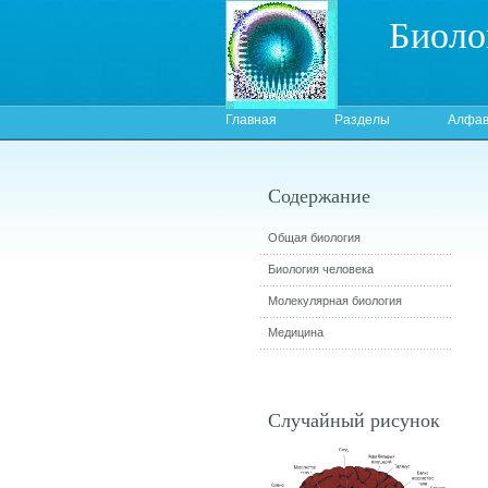
Биоло
Главная
Разделы
Алфав
Содержание
Общая биология
Биология человека
Молекулярная биология
Медицина
Случайный рисунок