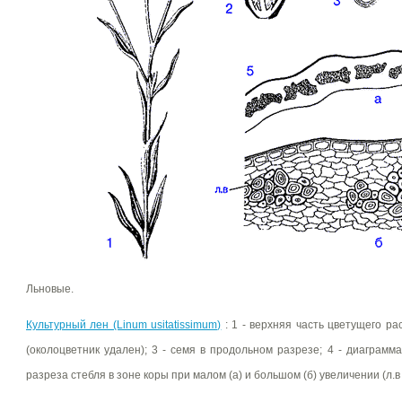
Льновые.
Культурный лен (Linum usitatissimum)
: 1 - верхняя часть цветущего ра
(околоцветник удален); 3 - семя в продольном разрезе; 4 - диаграмма
разреза стебля в зоне коры при малом (а) и большом (б) увеличении (л.в