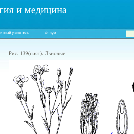
гия и медицина
итный указатель
Форум
Рис. 139(сист). Льновые