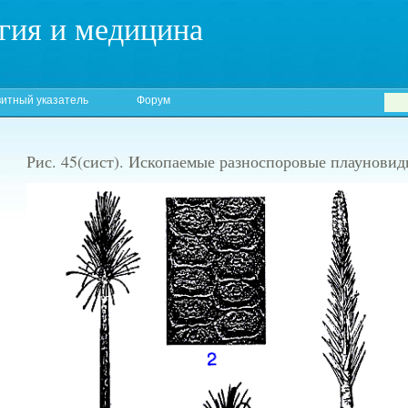
гия и медицина
итный указатель
Форум
Рис. 45(сист). Ископаемые разноспоровые плаунови