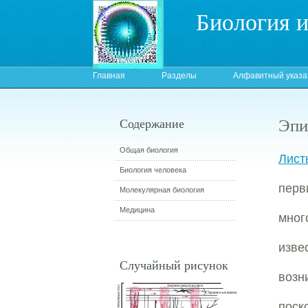
Биология 
Главная
Разделы
Алфавитный указа
Эпи
Содержание
Общая биология
Лист
Биология человека
перв
Молекулярная биология
Медицина
мног
изве
Случайный рисунок
возн
поск