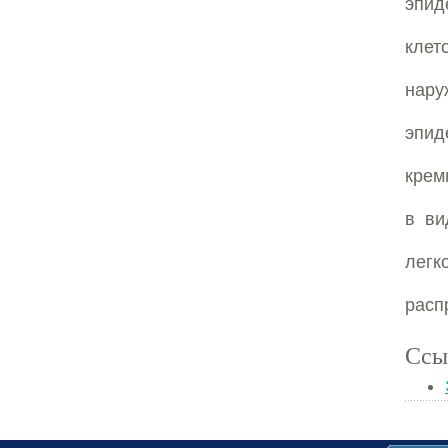
эпид
кле
нару
эпид
крем
в ви
легк
расп
Ссы