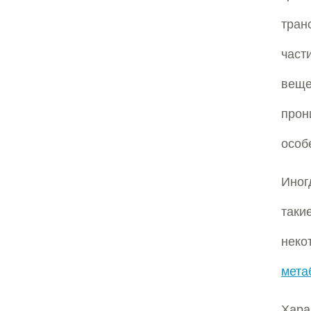
тран
част
вещ
прон
особ
Иног
таки
неко
мета
Хара