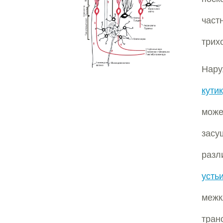
част
трих
Нару
кути
може
засу
разл
усть
межк
тран