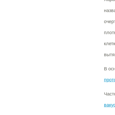
назв
очер
плот
клет
вытя
В ос
прот
Част
ваку