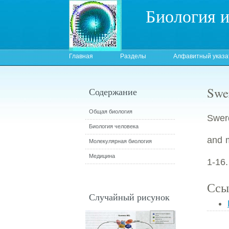
Биология 
Главная
Разделы
Алфавитный указа
Swe
Содержание
Общая биология
Swerd
Биология человека
and m
Молекулярная биология
Медицина
1-16.
Ссы
Случайный рисунок