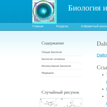
Биология 
Главная
Разделы
Алфавитный указа
Dalt
Содержание
Общая биология
Dalto
Биология человека
Ссы
Молекулярная биология
Медицина
Случайный рисунок