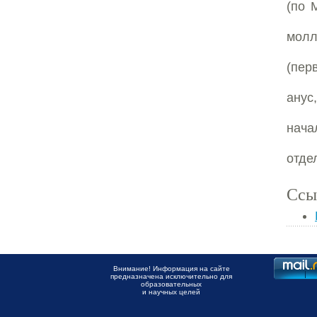
(по 
молл
(перв
анус,
нача
отде
Ссы
Внимание! Информация на сайте
предназначена исключительно для
образовательных
и научных целей