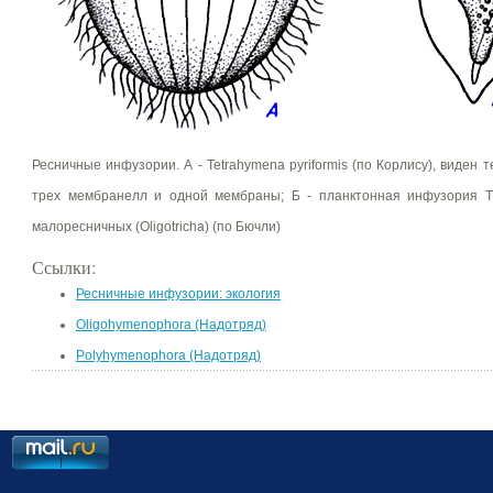
Ресничные инфузории. А - Tetrahymena руriformis (по Корлису), виден
трех мембранелл и одной мембраны; Б - планктонная инфузория Tin
малоресничных (Oligotricha) (по Бючли)
Ссылки:
Ресничные инфузории: экология
Oligohymenophora (Надотряд)
Polyhymenophora (Надотряд)