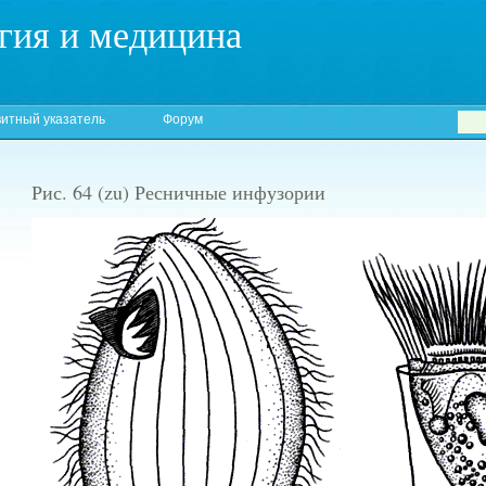
гия и медицина
итный указатель
Форум
Рис. 64 (zu) Ресничные инфузории