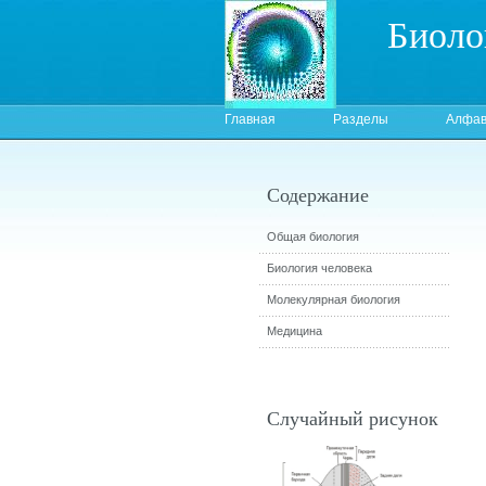
Биоло
Главная
Разделы
Алфав
Содержание
Общая биология
Биология человека
Молекулярная биология
Медицина
Случайный рисунок