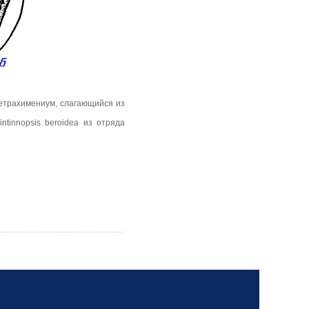
 тетрахимениум, слагающийся из
tinnopsis beroidea из отряда