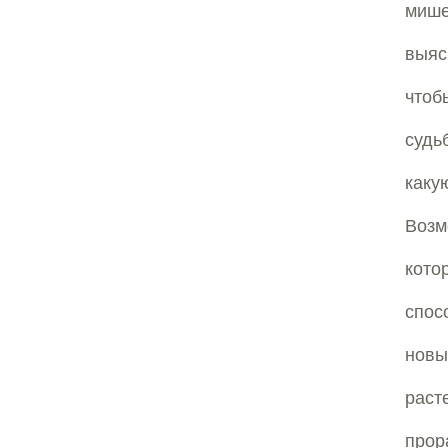
мише
выяс
чтоб
судь
каку
Возм
кото
спос
новы
раст
прор