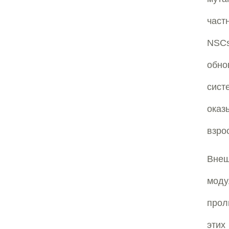
част
NSCs
обно
сис
оказ
взро
Внеш
моду
прол
эти