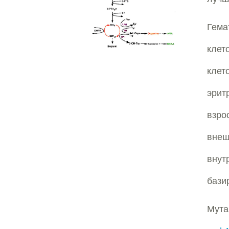
Гема
клет
клет
эрит
взро
внеш
внут
бази
Мута