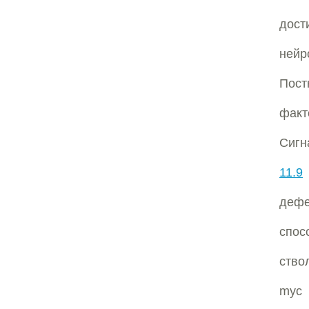
дост
нейр
Пост
факт
Сигн
11.9
дефе
спос
ство
myc