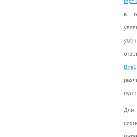
mph
в г
увел
уме
отве
Bmi1
разл
пул 
Для 
сис
мута