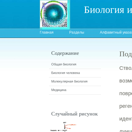
Биология 
Главная
Разделы
Алфавитный указа
Под
Содержание
Общая биология
Ство
Биология человека
возм
Молекулярная биология
Медицина
повр
реге
Случайный рисунок
иден
лучш