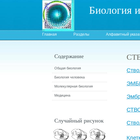
Биология 
Главная
Разделы
Алфавитный указа
СТ
Содержание
Общая биология
Ство
Биология человека
ЭМБ
Молекулярная биология
Медицина
Эмбр
СТВ
Случайный рисунок
Ство
Клет