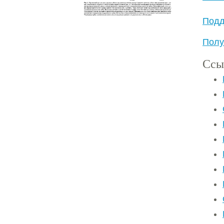
Подд
Полу
Ссы