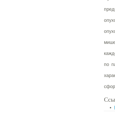
пред
опух
опух
мише
кажд
по п
хар
сфор
Ссы