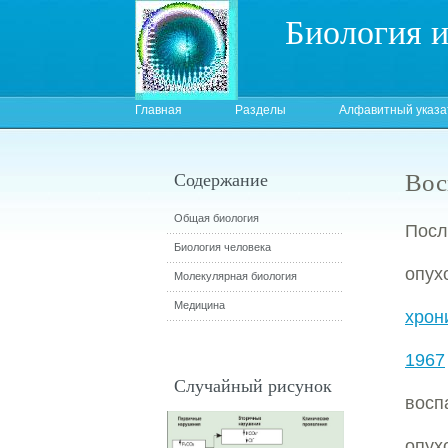
Биология 
Главная
Разделы
Алфавитный указа
Вос
Содержание
Общая биология
Посл
Биология человека
опух
Молекулярная биология
Медицина
хрон
1967
Случайный рисунок
восп
опух