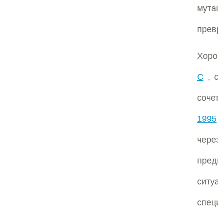
мута
прев
Хоро
С
, 
соче
1995
чер
пред
ситу
спе