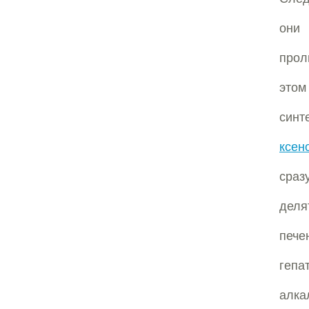
они
прол
это
синт
ксен
сраз
деля
пече
гепа
алк