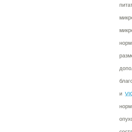
пит
микр
мик
норм
раз
допо
благ
и
VI
норм
опух
сост