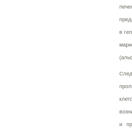
печ
пред
в ге
мар
(аль
Сле
прол
клет
возн
и п