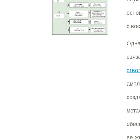
осно
с во
Одна
связ
ство
ампл
соз
мета
обес
ее ж