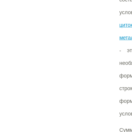
усло
цито
мета
- э
необ
форм
стро
форм
усло
Сумм