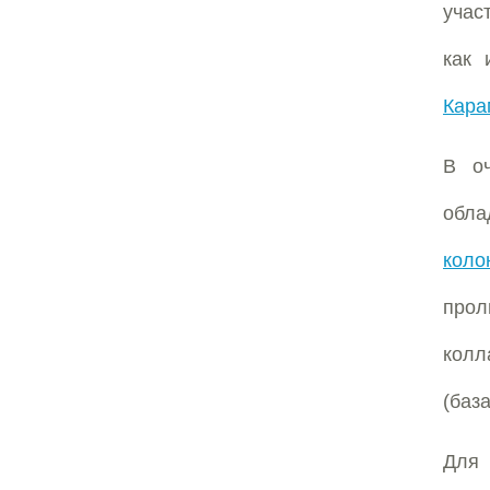
учас
как 
Кара
В о
обл
коло
прол
колл
(баз
Для