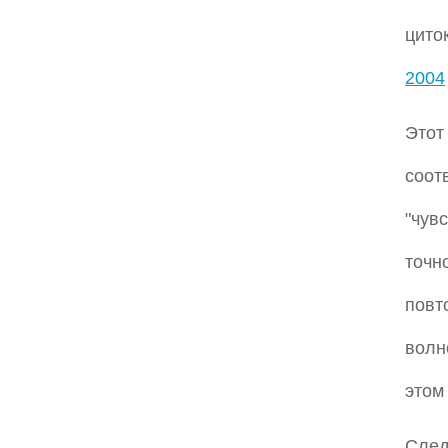
цито
2004
Это
соо
"чув
точн
повт
волн
этом
След