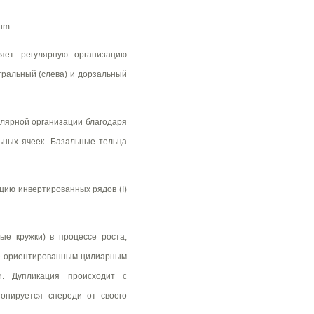
um.
яет регулярную организацию
тральный (слева) и дорзальный
улярной организации благодаря
ьных ячеек. Базальные тельца
цию инвертированных рядов (I)
ые кружки) в процессе роста;
ее-ориентированным цилиарным
и. Дупликация происходит с
онируется спереди от своего