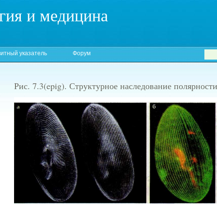
гия и медицина
итный указатель
Форум
Рис. 7.3(epig). Структурное наследование полярност