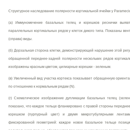
Структурное наследование полярности кортикальной ячейки у Parameci
(а) Иммуномечение базальных телец и корешков реснички выявл
параллельных кортикальных рядов у клеток дикого типа. Показаны вен
(справа) виды.
(б) Дорзальная сторона клетки, демонстрирующей нарушение этой рег
обращенной переднее-задней полярности нескольких рядов кортикал
изображены красным цветом, цилиарные корешки - зеленым.
(в) Увеличенный вид участка кортекса показывает обращенную ориента
по отношению к нормальным рядам (N).
(г) Схематическое изображение дупликации базальных телец (зелен
показано, что каждое тельце фланкировано с правой стороны передн
корешком (пурпурный цвет) и двумя микротубулярными лентам
фиксированной геометрией: каждое новое базальное тельце позици