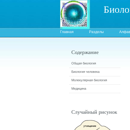
Биоло
Главная
Разделы
Алфав
Содержание
Общая биология
Биология человека
Молекулярная биология
Медицина
Случайный рисунок