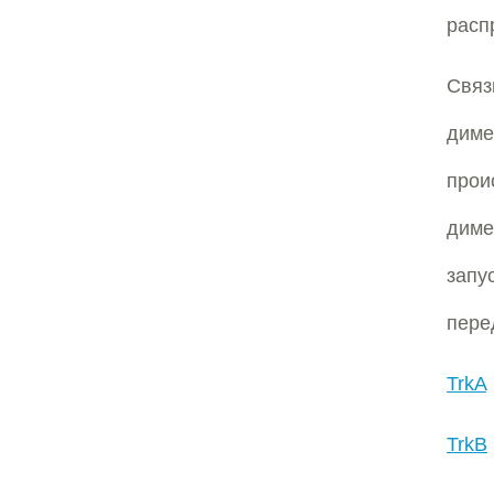
расп
Свя
дим
прои
диме
запу
пере
TrkA
TrkB