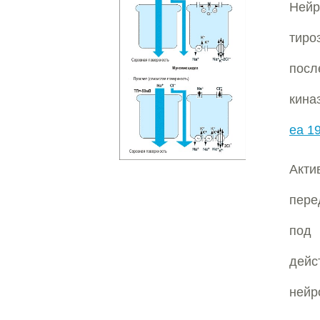
Ней
тиро
пос
кина
ea 1
Акти
пере
под 
дейс
нейр