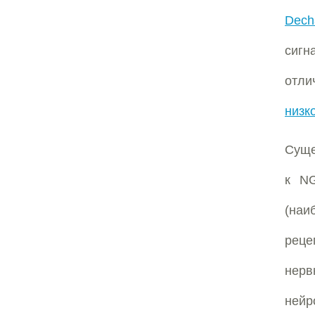
Dech
сигн
отли
низк
Суще
к NG
(наи
реце
нерв
ней