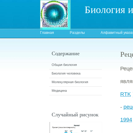
Биология 
Главная
Разделы
Алфавитный указа
Рец
Содержание
Общая биология
Реце
Биология человека
явля
Молекулярная биология
Медицина
RTK
-
рец
Случайный рисунок
1994