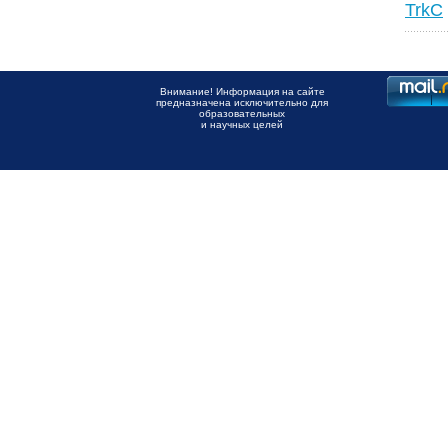
TrkC
Внимание! Информация на сайте
предназначена исключительно для
образовательных
и научных целей