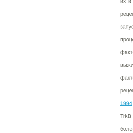
их в
реце
запу
проц
факт
выжи
факт
реце
1994
TrkB
боле