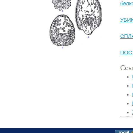
белк
УБИ
СПЛ
ПОС
Ссы