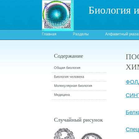
Биология 
Главная
Разделы
Алфавитный указа
ПО
Содержание
ХИ
Общая биология
Биология человека
ФО
Молекулярная биология
СИН
Медицина
Белк
Случайный рисунок
Спец