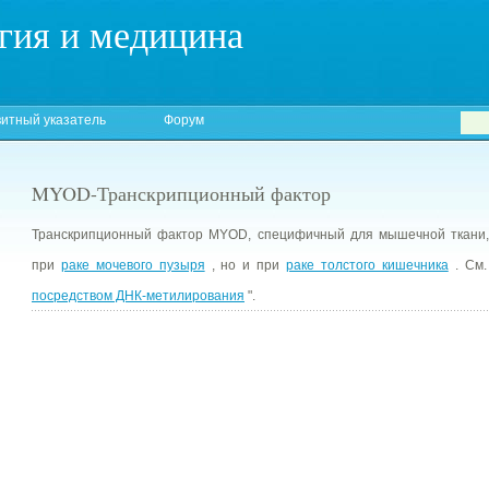
гия и медицина
итный указатель
Форум
MYOD-Транскрипционный фактор
Транскрипционный фактор MYOD, специфичный для мышечной ткани, 
при
раке мочевого пузыря
, но и при
раке толстого кишечника
. См.
посредством ДНК-метилирования
".