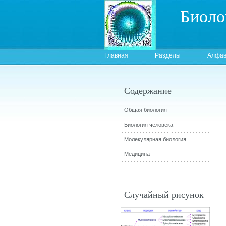
Биоло
Главная
Разделы
Алфав
Содержание
Общая биология
Биология человека
Молекулярная биология
Медицина
Случайный рисунок