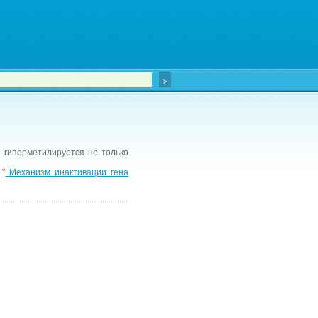
гиперметилируется не только
 "
Механизм инактивации гена