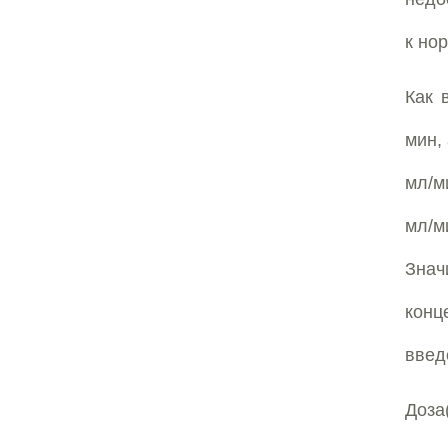
к но
Как 
мин,
мл/м
мл/м
Знач
конц
введ
Доза(