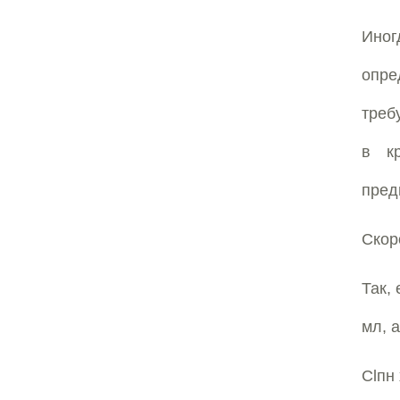
Иног
опр
треб
в кр
пред
Скор
Так,
мл, 
Сlпн 