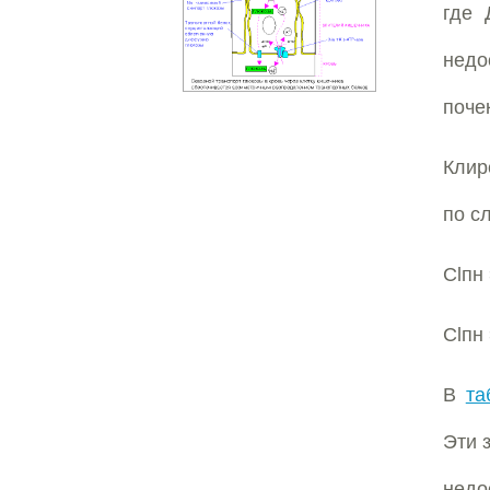
где 
недо
почек
Клир
по с
Сlпн 
Сlпн
В
та
Эти 
недо