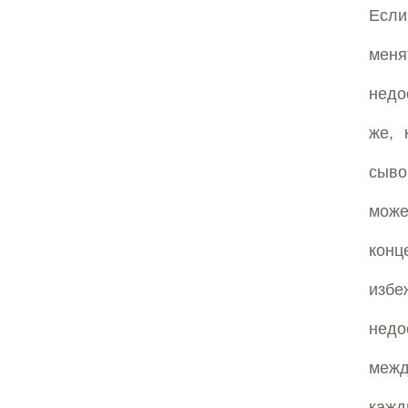
Если
меня
недо
же, 
сыво
може
конц
изб
недо
межд
кажд