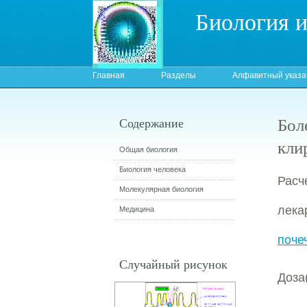
Биология 
Главная
Разделы
Алфавитный указа
Бол
Содержание
кли
Общая биология
Биология человека
Расч
Молекулярная биология
лека
Медицина
поче
Случайный рисунок
Доза(