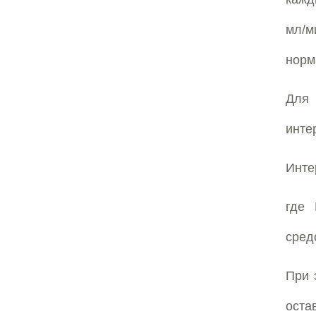
мл/м
норм
Для 
инте
Инте
где 
сред
При 
оста