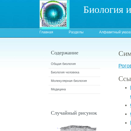
Биология 
Главная
Разделы
Алфавитный указа
Сим
Содержание
Общая биология
Рого
Биология человека
Ссы
Молекулярная биология
Медицина
Случайный рисунок