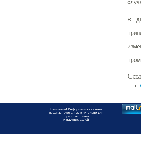
случ
В ди
прип
изм
пром
Ссы
Внимание! Информация на сайте
предназначена исключительно для
образовательных
и научных целей