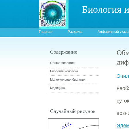
Биология 
Главная
Разделы
Алфавитный указа
Обм
Содержание
диф
Общая биология
Биология человека
Эпил
Молекулярная биология
необ
Медицина
суто
Случайный рисунок
возн
Эдем