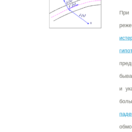
При 
реже
исте
гипо
пред
быв
и ук
боль
паде
обм