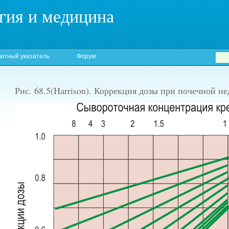
гия и медицина
итный указатель
Форум
Рис. 68.5(Harrison). Коррекция дозы при почечной н