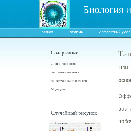
Биология 
Главная
Разделы
Алфавитный указа
Тош
Содержание
Общая биология
При 
Биология человека
осно
Молекулярная биология
Медицина
Эфф
возн
Случайный рисунок
побо