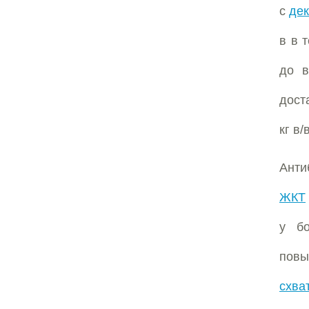
с
де
в в 
до в
дост
кг в
Анти
ЖКТ
у б
повы
схва