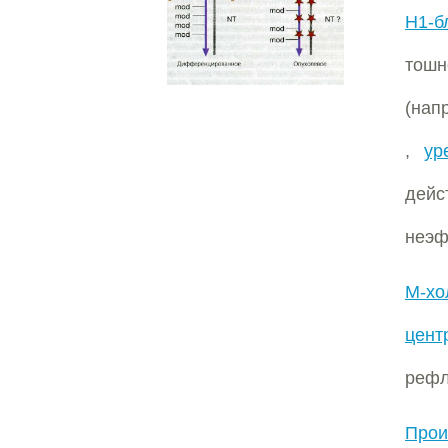
H1-б
тош
(нап
,
ур
дей
неэф
M-хо
цент
рефл
Прои