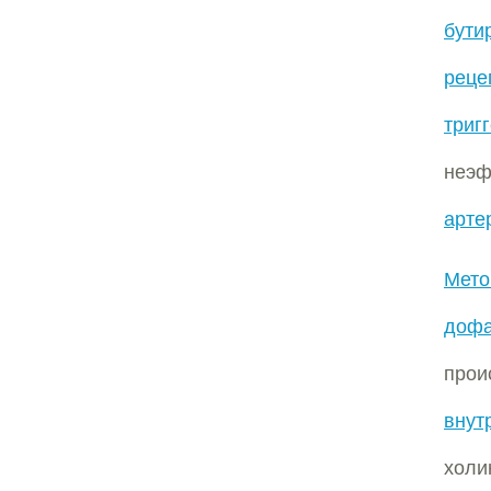
бути
реце
триг
неэ
арте
Мето
дофа
про
внут
хол