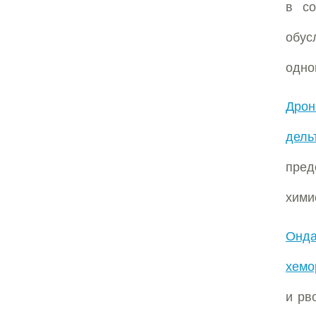
в с
обу
одно
Дрон
дель
пре
хими
Онда
хемо
и рв