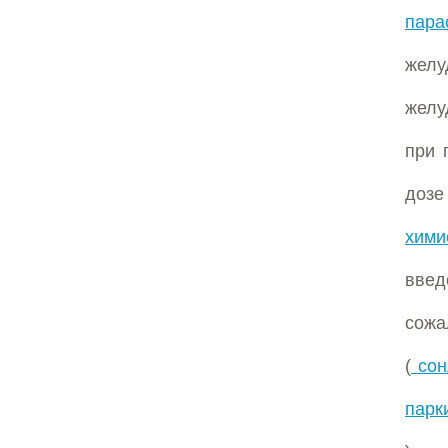
пара
желу
желу
при 
дозе
хими
вве
сожа
(
сон
парк