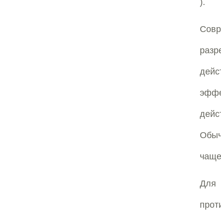
).
Совр
разр
дейс
эффе
дейс
Обыч
чаще
Для
прот