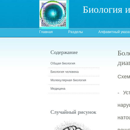
Биология 
Главная
Разделы
Алфавитный указа
Бол
Содержание
диа
Общая биология
Биология человека
Схем
Молекулярная биология
Медицина
- Ус
нару
Случайный рисунок
нато