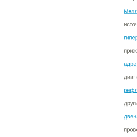
Мелл
ист
гипе
приж
адре
диаг
рефл
дру
двен
пров