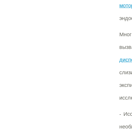
мото
эндо
Мног
выз
дисп
сли
эксп
иссл
- Ис
нео