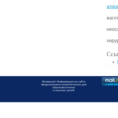
атро
ваг
неос
хиру
Ссы
Внимание! Информация на сайте
предназначена исключительно для
образовательных
и научных целей