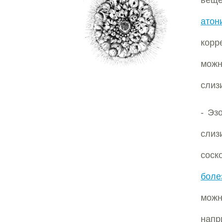
вещ
атон
корр
можн
слиз
- Эз
слиз
соск
боле
можн
нап