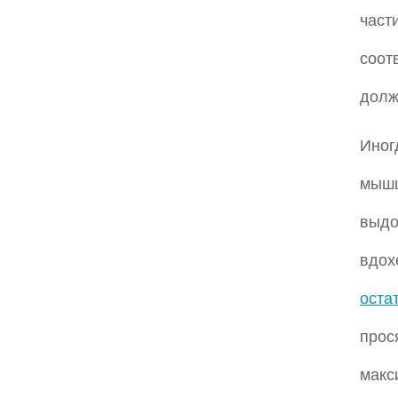
част
соот
долж
Иног
мышц
выдо
вдо
оста
прос
макс