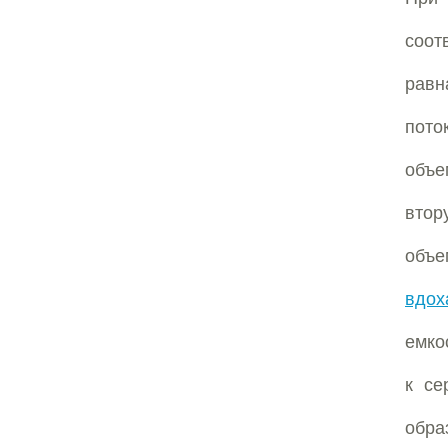
соот
равн
пото
объе
втор
объе
вдох
емко
к се
обра