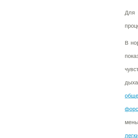
Для
проц
В н
пока
чувс
дыха
обще
фор
мень
легк