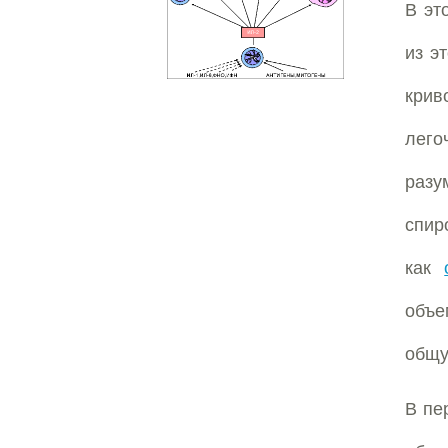
В эт
из э
крив
лего
раз
спир
как
объе
общу
В пе