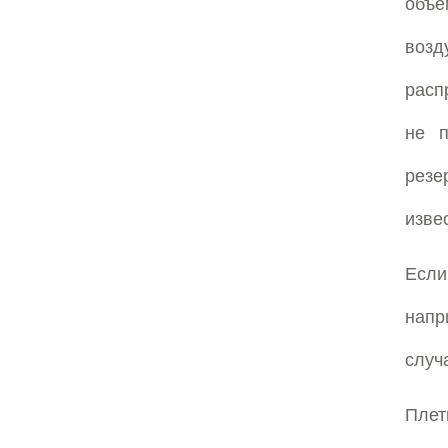
объе
возд
расп
не п
резе
изве
Если
напр
случ
Плет