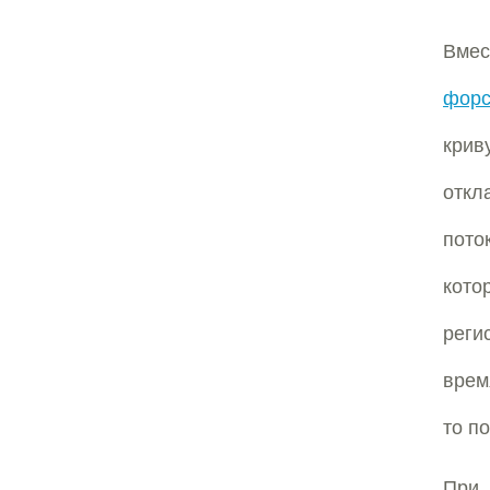
Вме
форс
крив
откл
пото
кото
реги
врем
то п
При