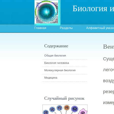
Биология 
Главная
Разделы
Алфавитный указа
Вен
Содержание
Общая биология
Суще
Биология человека
лего
Молекулярная биология
Медицина
возд
резе
Случайный рисунок
изме