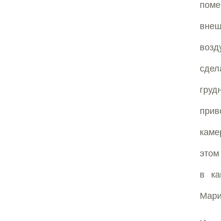
поме
внеш
возд
сдел
груд
прив
каме
этом
в ка
Мари