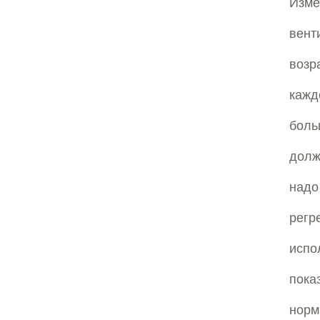
Изме
вент
возр
кажд
боль
долж
надо
регр
испо
пок
норм