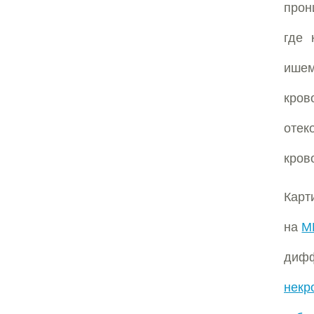
прон
где 
ише
кров
отек
кров
Карт
на
М
дифф
некр