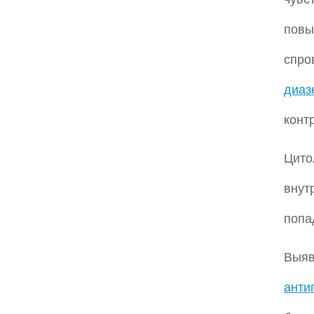
повы
спро
диаз
конт
Цито
внут
попа
Выя
анти