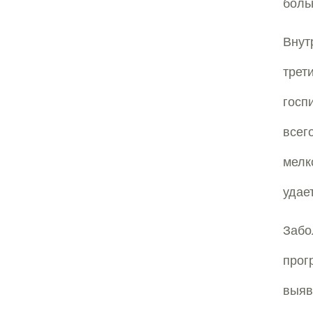
боль
Внут
тре
госп
всег
мелк
удае
Забо
прог
выя