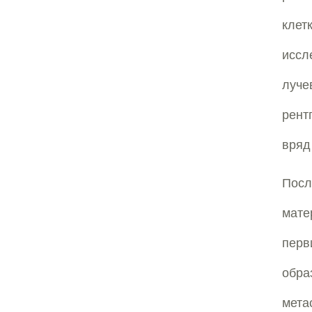
клет
иссл
луче
рент
вряд
Посл
мате
перв
обра
мета