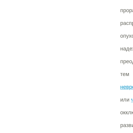
про
рас
опух
наде
прео
тем
невр
или
окк
разв