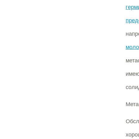
герм
пред
напр
моло
мета
имею
соли
Мета
Обс
хоро