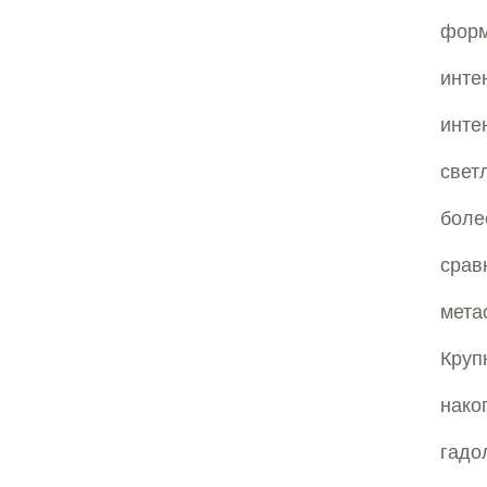
форм
инт
инте
свет
боле
срав
мета
Круп
нако
гад