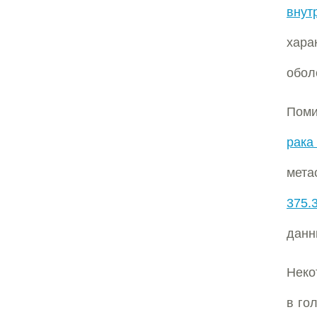
внут
хар
обол
Пом
рака
мета
375.
данн
Неко
в го