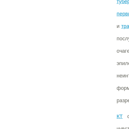
тубе
перв
и
тр
посл
оча
эпил
неин
форм
разр
КТ
с 
чувс