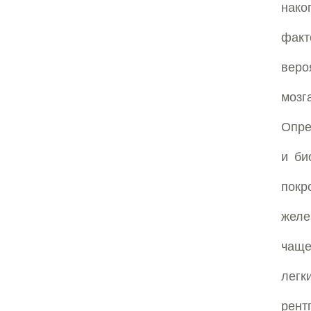
нако
факт
веро
мозг
Опре
и би
покр
желе
чаще
легк
рент