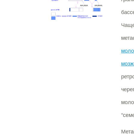
бас
Чащ
мета
моло
мозж
ретр
чере
моло
"сем
Мет