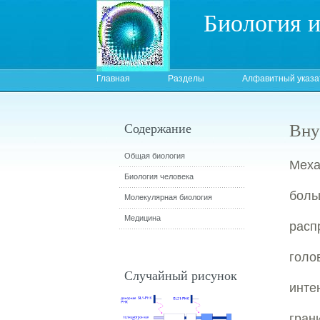
Биология 
Главная
Разделы
Алфавитный указа
Вну
Содержание
Общая биология
Мех
Биология человека
боль
Молекулярная биология
Медицина
расп
гол
Случайный рисунок
инте
гра