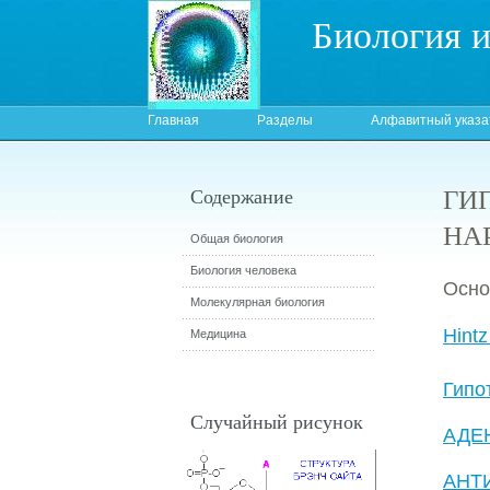
Биология 
Главная
Разделы
Алфавитный указа
ГИ
Содержание
НА
Общая биология
Биология человека
Осно
Молекулярная биология
Hintz
Медицина
Гипо
Случайный рисунок
АДЕ
АНТ