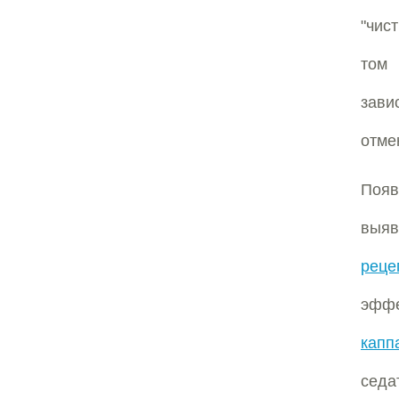
"чис
том
зави
отме
Поя
выяв
реце
эффе
капп
седа