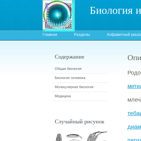
Биология 
Главная
Разделы
Алфавитный указа
Опи
Содержание
Общая биология
Родо
Биология человека
мети
Молекулярная биология
Медицина
млеч
теба
Случайный рисунок
диа
пети