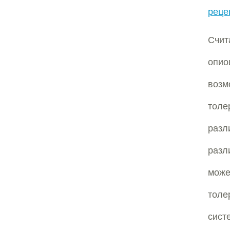
реце
Счит
опи
воз
толе
разл
разл
може
толе
сист