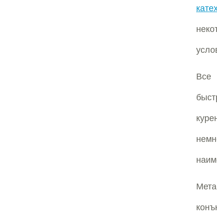
кате
неко
усло
Все 
быст
кур
немн
наим
Мета
конъ