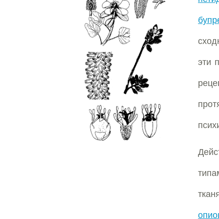
бупр
сход
эти 
реце
прот
псих
Дейс
тип
ткан
опио