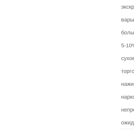
экск
варь
бол
5-10
сухо
торг
нажи
нар
непр
ожид