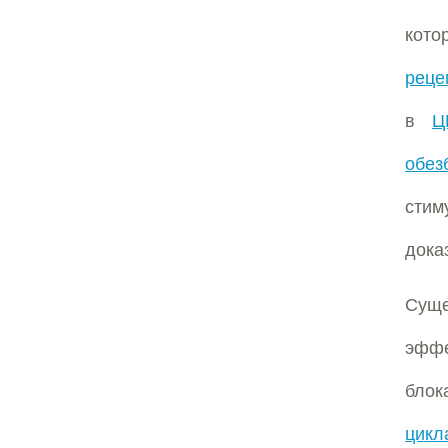
кото
реце
в
Ц
обез
стим
дока
Сущ
эффе
блок
цикл