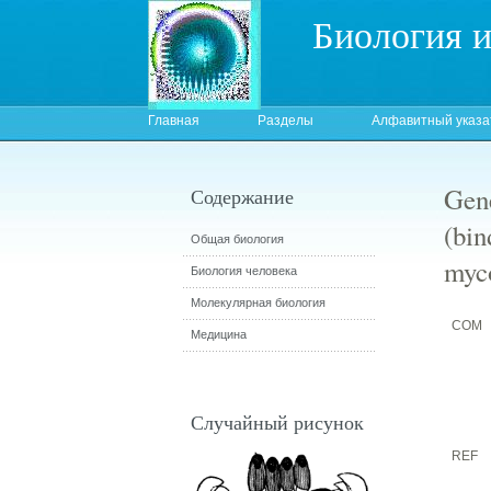
Биология 
Главная
Разделы
Алфавитный указа
Gene
Содержание
(bin
Общая биология
myco
Биология человека
Молекулярная биология
COM
Медицина
Случайный рисунок
REF