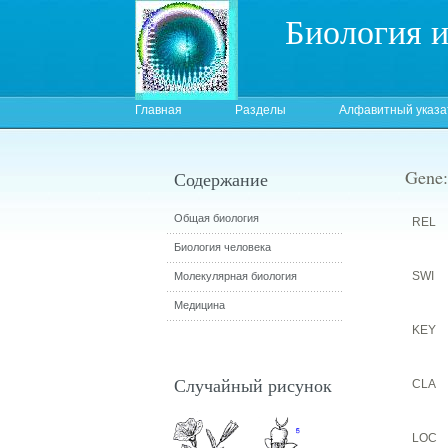
Биология 
Главная
Разделы
Алфавитный указа
Gene:
Содержание
Общая биология
REL
Биология человека
SWI
Молекулярная биология
Медицина
KEY
Случайный рисунок
CLA
LOC