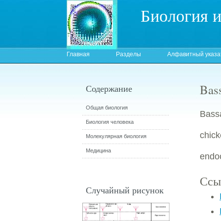
Биология 
Главная
Разделы
Алфавитный указа
Bass
Содержание
Общая биология
Bassa
Биология человека
chick
Молекулярная биология
Медицина
endoc
Ссы
Случайный рисунок