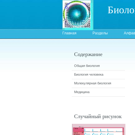
Биоло
Главная
Разделы
Алфав
Содержание
Общая биология
Биология человека
Молекулярная биология
Медицина
Случайный рисунок