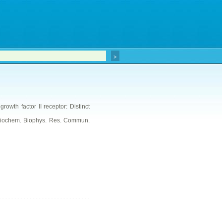
owth factor II receptor: Distinct
/ Biochem. Biophys. Res. Commun.