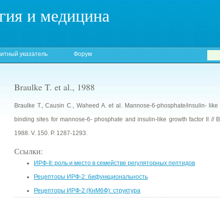
гия и медицина
итный указатель
Форум
Braulke T. et al., 1988
Braulke T., Causin C., Waheed A. et al. Mannose-6-phosphate/insulin- like gr
binding sites for mannose-6- phosphate and insulin-like growth factor II /
1988. V. 150. P. 1287-1293.
Ссылки:
ИРФ-II: роль и место в семействе регуляторных пептидов
Рецепторы ИРФ-2: бифункциональность
Рецепторы ИРФ-2 (КнМ6Ф): структура