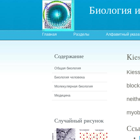
Биология 
Главная
Разделы
Алфавитный указа
Kies
Содержание
Общая биология
Kiess
Биология человека
block
Молекулярная биология
Медицина
neith
myobl
Случайный рисунок
Ссы